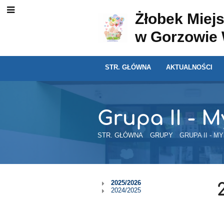
Żłobek Miejs
w Gorzowie 
STR. GŁÓWNA
AKTUALNOŚCI
Grupa II - M
STR. GŁÓWNA
GRUPY
GRUPA II - M
Grupa
2025/2026
2024/2025
II