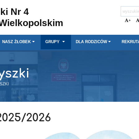
ki Nr 4
Wielkopolskim
+
NASZ ŻŁOBEK
GRUPY
DLA RODZICÓW
REKRUT
yszki
YSZKI
2025/2026