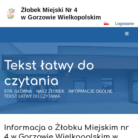
Żłobek Miejski Nr 4
w Gorzowie Wielkopolskim
Logowanie
Tekst łatwy do
czytania
STR. GŁÓWNA
NASZ ŻŁOBEK
INFORMACJE OGÓLNE
TEKST ŁATWY DO CZYTANIA
Informacja o Żłobku Miejskim nr
Tekst
4 w Gorzowie Wielkopolskim w