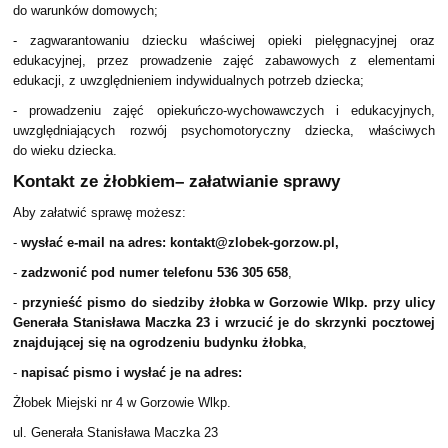
do warunków domowych;
- zagwarantowaniu dziecku właściwej opieki pielęgnacyjnej oraz
edukacyjnej, przez prowadzenie zajęć zabawowych z elementami
edukacji, z uwzględnieniem indywidualnych potrzeb dziecka;
- prowadzeniu zajęć opiekuńczo-wychowawczych i edukacyjnych,
uwzględniających rozwój psychomotoryczny dziecka, właściwych
do wieku dziecka.
Kontakt ze żłobkiem– załatwianie sprawy
Aby załatwić sprawę możesz:
-
wysłać e-mail na adres: kontakt@zlobek-gorzow.pl,
-
zadzwonić pod numer telefonu 536 305 658
,
-
przynieść pismo do siedziby żłobka w Gorzowie Wlkp. przy ulicy
Generała Stanisława Maczka 23 i wrzucić je do skrzynki pocztowej
znajdującej się na ogrodzeniu budynku żłobka
,
-
napisać pismo i wysłać je na adres:
Żłobek Miejski nr 4 w Gorzowie Wlkp.
ul. Generała Stanisława Maczka 23