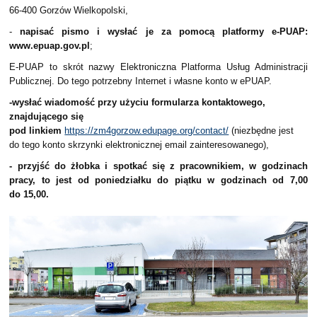
66-400 Gorzów Wielkopolski,
-
napisać pismo i wysłać je za pomocą platformy e-PUAP:
www.epuap.gov.pl
;
E-PUAP to skrót nazwy Elektroniczna Platforma Usług Administracji
Publicznej. Do tego potrzebny Internet i własne konto w ePUAP.
-wysłać wiadomość przy użyciu formularza kontaktowego,
znajdującego się
pod linkiem
https://zm4gorzow.edupage.org/contact/
(niezbędne jest
do tego konto skrzynki elektronicznej email zainteresowanego),
- przyjść do żłobka i spotkać się z pracownikiem, w godzinach
pracy, to jest od poniedziałku do piątku w godzinach od 7,00
do 15,00.