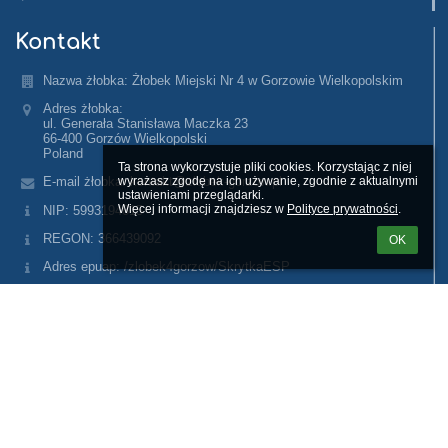
Kontakt
Nazwa żłobka: Żłobek Miejski Nr 4 w Gorzowie Wielkopolskim
Adres żłobka:
ul. Generała Stanisława Maczka 23
66-400 Gorzów Wielkopolski
Poland
Ta strona wykorzystuje pliki cookies. Korzystając z niej 
wyrażasz zgodę na ich używanie, zgodnie z aktualnymi 
E-mail żłobka: kontakt@zlobek-gorzow.pl
ustawieniami przeglądarki.

Więcej informacji znajdziesz w 
Polityce prywatności
.
NIP: 5993194815
REGON: 366439092
OK
Adres epuap: /zlobek4gorzow/SkrytkaESP
Główny telefon: +48 536305658
Inne numery telefonu:
Grupa 1: +48 577 128 001
Grupa 2: +48 577 128 002
Grupa 3: +48 577 122 003
Grupa 4: +48 577 124 004
Grupa 5: +48 577 218 005
Grupa 6: +48 577 282 006
Grupa 7: +48 577 681 007